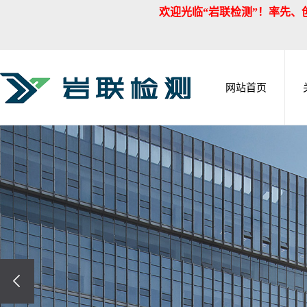
欢迎光临“岩联检测”！率先、创新、包容
网站首页
企业简介
见证取样检测
公司新闻
人力资源
企业文化
行业新闻
联系我们
地基基础检测
组织结构
技术资讯
主体结构检测
资质荣誉
房
企