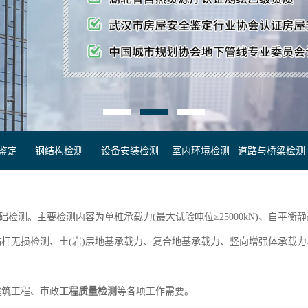
鉴定
钢结构检测
设备安装检测
室内环境检测
道路与桥梁检测
础检测。主要检测内容为单桩承载力(
最大
试验吨位≥25000kN)、自平衡
杆无损检测、土(岩)层地基承载力、复合地基承载力、竖向增强体承载
建筑工程、市政
工程质量检测
等各项工作需要。