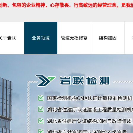
的企业精神，心存敬畏、行高致远的经营理念，是
我
关于岩联
业务领域
管道无损修复
结构加固
屋安全检测
业风采
钢结构检测
设备安装检测
室内环境检测
道路