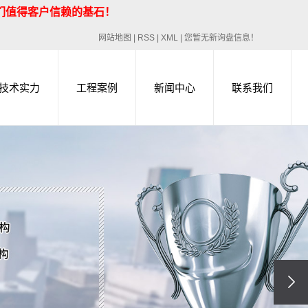
们值得
客户信赖的基石！
网站地图
|
RSS
|
XML
|
您暂无新询盘信息！
技术实力
工程案例
新闻中心
联系我们
与桥梁检测
管道检测
基坑、桥隧监测