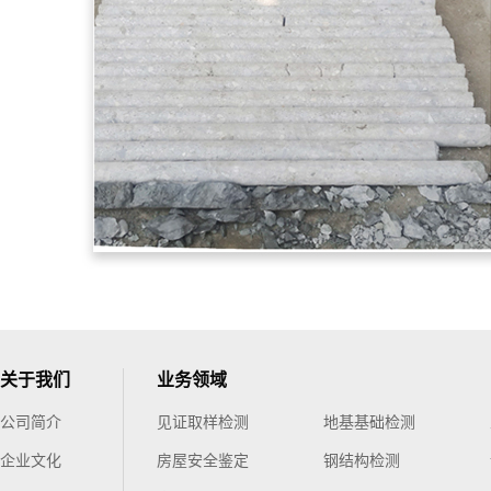
关于我们
业务领域
公司简介
见证取样检测
地基基础检测
企业文化
房屋安全鉴定
钢结构检测